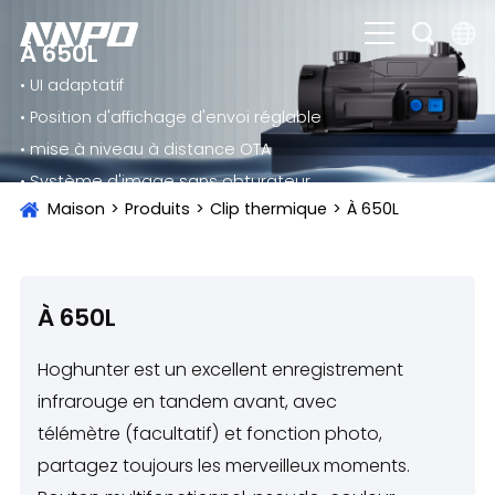
À 650L
• UI adaptatif
English
• Position d'affichage d'envoi réglable
čeština
• mise à niveau à distance OTA
Deutsch
• Système d'image sans obturateur
Maison
>
Produits
>
Clip thermique
>
À 650L
Français
Italiano
Português
À 650L
Brasil
Hoghunter est un excellent enregistrement
Русский
infrarouge en tandem avant, avec
télémètre (facultatif) et fonction photo,
slovenský
partagez toujours les merveilleux moments.
Español