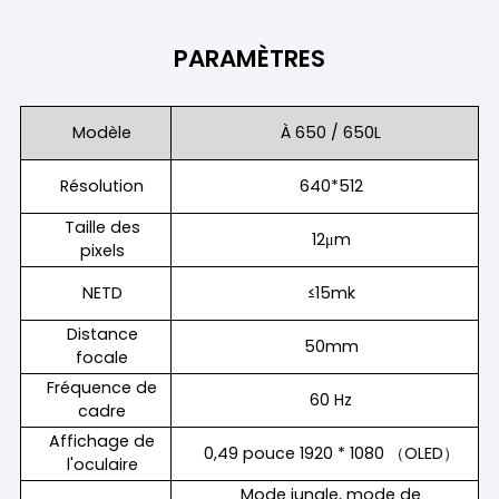
PARAMÈTRES
Modèle
À 650 / 650L
Résolution
640*512
Taille des
12μm
pixels
NETD
≤15mk
Distance
50mm
focale
Fréquence de
60 Hz
cadre
Affichage de
0,49 pouce 1920 * 1080 （OLED）
l'oculaire
Mode jungle, mode de