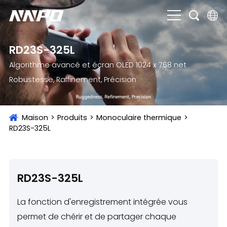
English
RD23S-325L
čeština
Algorithme avancé et écran OLED 1024 x 768 net
Robustesse, Raffinement, Précision
Deutsch
Français
Maison
>
Produits
>
Monoculaire thermique
>
Italiano
RD23S-325L
Português
Brasil
RD23S-325L
Русский
La fonction d'enregistrement intégrée vous
slovenský
permet de chérir et de partager chaque
Español