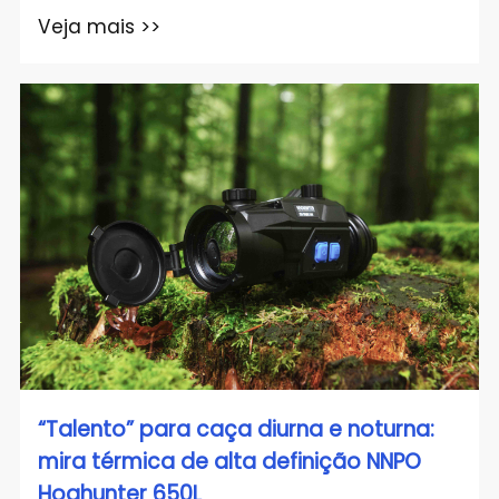
Veja mais >>
“Talento” para caça diurna e noturna:
mira térmica de alta definição NNPO
Hoghunter 650L