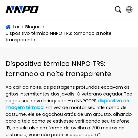
English
Lar
>
Blogue
>
Dispositivo térmico NNPO TRS: tornando a noite
čeština
transparente
Deutsch
Français
Dispositivo térmico NNPO TRS:
tornando a noite transparente
Italiano
Português
Ao cair da noite, as pastagens profundas ecoavam os
gritos intermitentes dos javalis. O veterano caçador Ted
Brasil
pegou seu novo brinquedo – o NNPO
TRS
dispositivo de
imagem térmica
. Em vez de montar seu rifle como de
Русский
costume, ele se agachou atrás de um arbusto, olhando
para a tela como se estivesse verificando seu telefone:
slovenský
“Ei, aquele alvo em forma de ovelha a 700 metros de
distância, você não pode escapar agora”.
Español