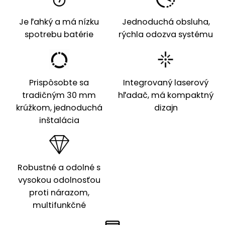
Je ľahký a má nízku
Jednoduchá obsluha,
spotrebu batérie
rýchla odozva systému
Prispôsobte sa
Integrovaný laserový
tradičným 30 mm
hľadač, má kompaktný
krúžkom, jednoduchá
dizajn
inštalácia
Robustné a odolné s
vysokou odolnosťou
proti nárazom,
multifunkčné