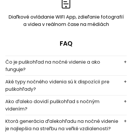
Diaľkové ovládanie WIFI App, zdieľanie fotografií
a videa v reálnom čase na médiách
FAQ
Čo je puškohľad na nočné videnie a ako
+
funguje?
Aké typy nočného videnia sú k dispozícii pre
+
puškohľady?
Ako ďaleko dovidí puškohľad s nočným
+
videním?
Ktorá generácia ďalekohľadu na nočné videnie
+
je najlepšia na streľbu na veľké vzdialenosti?