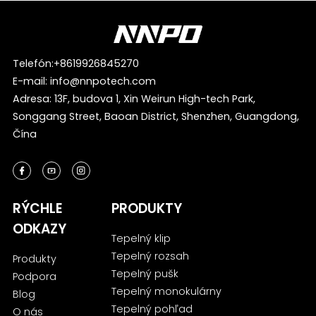
Telefón:
+8619926845270
E-mail:
info@nnpotech.com
Adresa: 13F, budova 1, Xin Weirun High-tech Park,
Songgang Street, Baoan District, Shenzhen, Guangdong,
Čína
RÝCHLE
PRODUKTY
ODKAZY
Tepelný klip
Tepelný rozsah
Produkty
Tepelný pušk
Podpora
Tepelný monokulárny
Blog
Tepelný pohľad
O nás