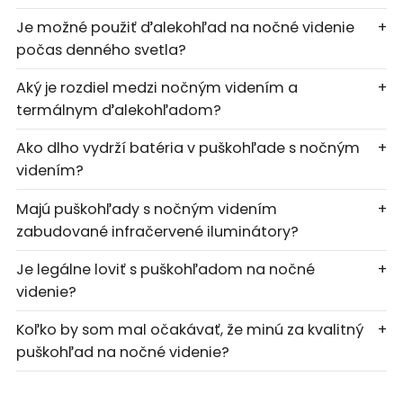
Je možné použiť ďalekohľad na nočné videnie
+
počas denného svetla?
Aký je rozdiel medzi nočným videním a
+
termálnym ďalekohľadom?
Ako dlho vydrží batéria v puškohľade s nočným
+
videním?
Majú puškohľady s nočným videním
+
zabudované infračervené iluminátory?
Je legálne loviť s puškohľadom na nočné
+
videnie?
Koľko by som mal očakávať, že minú za kvalitný
+
puškohľad na nočné videnie?