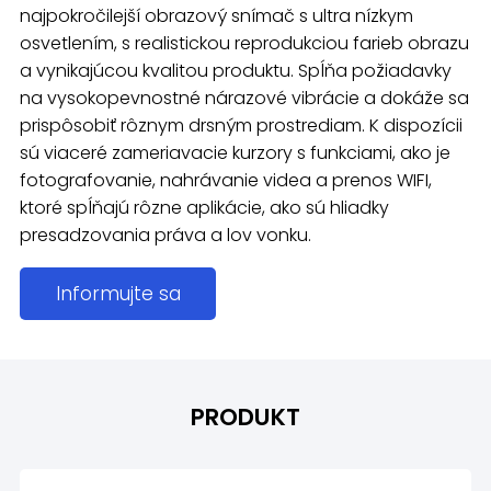
najpokročilejší obrazový snímač s ultra nízkym
osvetlením, s realistickou reprodukciou farieb obrazu
a vynikajúcou kvalitou produktu. Spĺňa požiadavky
na vysokopevnostné nárazové vibrácie a dokáže sa
prispôsobiť rôznym drsným prostrediam. K dispozícii
sú viaceré zameriavacie kurzory s funkciami, ako je
fotografovanie, nahrávanie videa a prenos WIFI,
ktoré spĺňajú rôzne aplikácie, ako sú hliadky
presadzovania práva a lov vonku.
Informujte sa
PRODUKT