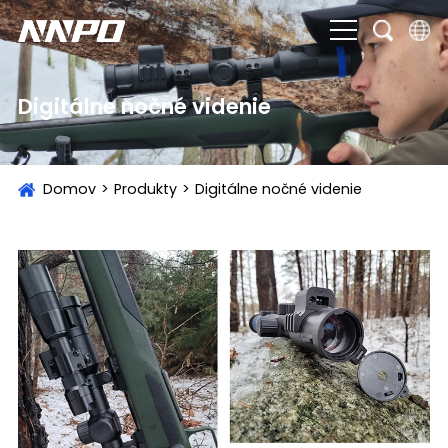
English
Digitálne nočné videnie
čeština
Deutsch
Domov
>
Produkty
>
Digitálne nočné videnie
Français
Italiano
Português
Brasil
Русский
slovenský
Español