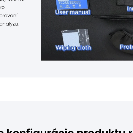
hko
orovaní
analýzu.