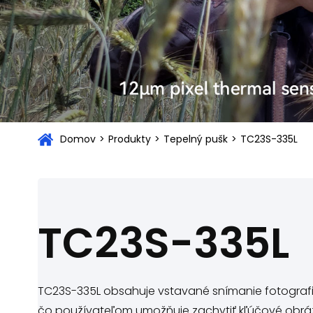
Domov
>
Produkty
>
Tepelný pušk
>
TC23S-335L
TC23S-335L
TC23S-335L obsahuje vstavané snímanie fotografií
čo používateľom umožňuje zachytiť kľúčové obrá