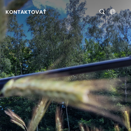
KONTAKTOVAŤ
English
čeština
Deutsch
Français
Italiano
Português
Brasil
Русский