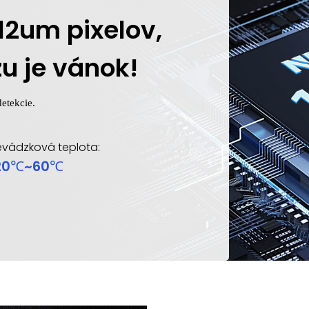
12um pixelov,
u je vánok!
detekcie.
evádzková teplota:
20℃~60℃