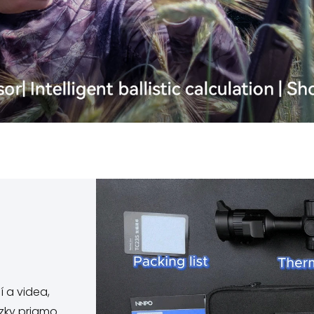
 a videa,
zky priamo