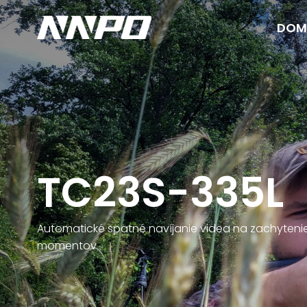
DOM
TC23S-335L
Automatické spätné navíjanie videa na zachyteni
momentov