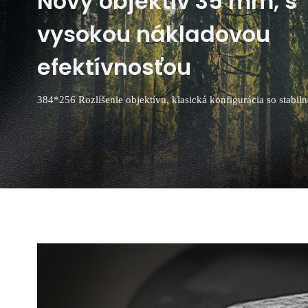
Nový objektív 35 mm, s
vysokou nákladovou
efektívnosťou
384*256 Rozlíšenie objektívu, klasická konfigurácia so stabiln