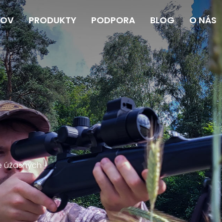
OV
PRODUKTY
PODPORA
BLOG
O NÁS
e úžasných