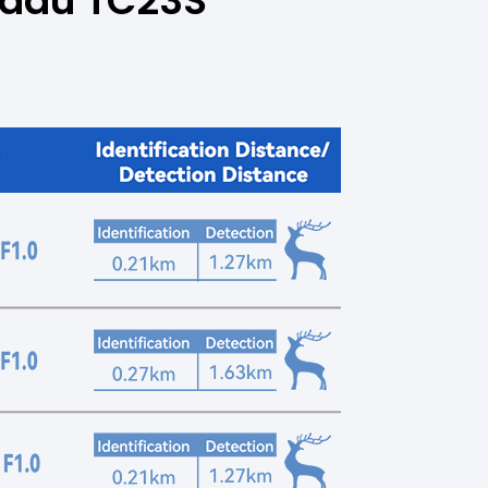
radu TC23S