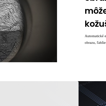
môže
kožu
Automatické e
obrazu, ľahšie