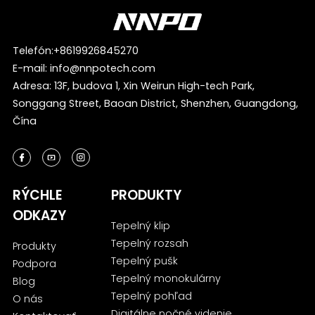
Telefón:
+8619926845270
E-mail:
info@nnpotech.com
Adresa: 13F, budova 1, Xin Weirun High-tech Park,
Songgang Street, Baoan District, Shenzhen, Guangdong,
Čína
RÝCHLE
PRODUKTY
ODKAZY
Tepelný klip
Tepelný rozsah
Produkty
Tepelný pušk
Podpora
Tepelný monokulárny
Blog
Tepelný pohľad
O nás
Digitálne nočné videnie