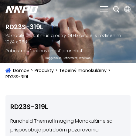
English
RD23S-319L
Pokročilý algoritmus a ostrý OLED displej s rozlíšením
čeština
1024 x 768
Deutsch
Robustnosť, rafinovanosť, presnosť
Français
Domov
>
Produkty
>
Tepelný monokulárny
>
Italiano
RD23S-319L
Português
Brasil
RD23S-319L
Русский
Rundheld Thermal Imaging Monokulárne sa
slovenský
prispôsobuje potrebám pozorovania
Español