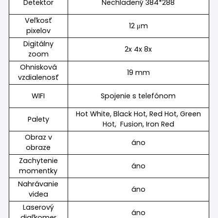
Detektor
Nechladený 384*288
Veľkosť
12 μm
pixelov
Digitálny
2x 4x 8x
zoom
Ohnisková
19 mm
vzdialenosť
WIFI
Spojenie s telefónom
Hot White, Black Hot, Red Hot, Green
Palety
Hot, Fusion, Iron Red
Obraz v
áno
obraze
Zachytenie
áno
momentky
Nahrávanie
áno
videa
Laserový
áno
diaľkomer