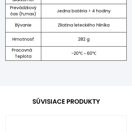
Prevádzkový
Jedna batéria > 4 hodiny
čas (h,max)
Bývanie
Zliatina leteckého hliníka
Hmotnosť
282 g
Pracovná
-20℃～60℃
Teplota
SÚVISIACE PRODUKTY