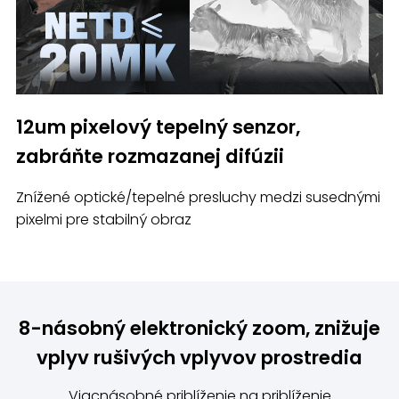
12um pixelový tepelný senzor,
zabráňte rozmazanej difúzii
Znížené optické/tepelné presluchy medzi susednými
pixelmi pre stabilný obraz
8-násobný elektronický zoom, znižuje
vplyv rušivých vplyvov prostredia
Viacnásobné priblíženie na priblíženie