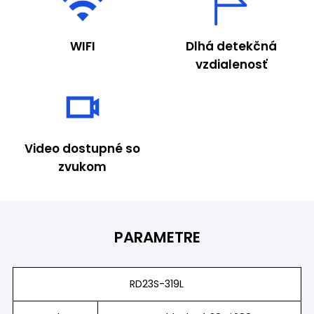
WIFI
Dlhá detekčná
vzdialenosť
Video dostupné so
zvukom
PARAMETRE
RD23S-319L