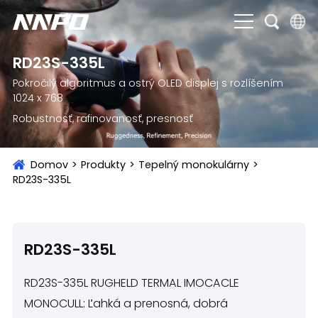
English
RD23S-335L
Pokročilý algoritmus a ostrý OLED displej s rozlíšením
čeština
1024 x 768
Deutsch
Robustnosť, rafinovanosť, presnosť
Français
Domov
>
Produkty
>
Tepelný monokulárny
>
Italiano
RD23S-335L
Português
Brasil
RD23S-335L
Русский
RD23S-335L RUGHELD TERMAL IMOCACLE
slovenský
MONOCULL: Ľahká a prenosná, dobrá
Español