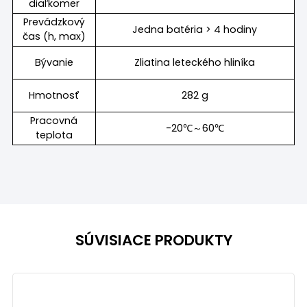
diaľkomer
Prevádzkový
Jedna batéria > 4 hodiny
čas (h, max)
Bývanie
Zliatina leteckého hliníka
Hmotnosť
282 g
Pracovná
-20℃～60℃
teplota
SÚVISIACE PRODUKTY