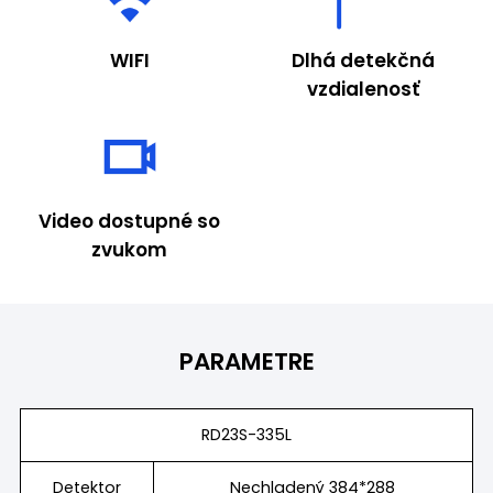
WIFI
Dlhá detekčná
vzdialenosť
Video dostupné so
zvukom
PARAMETRE
RD23S-335L
Detektor
Nechladený 384*288