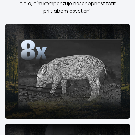
cieľa, čím kompenzuje neschopnosť fotiť
pri slabom osvetlení.