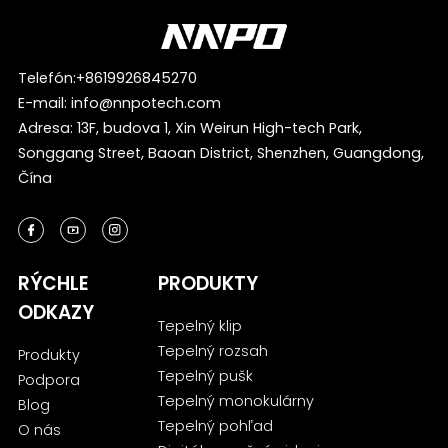
Telefón:
+8619926845270
E-mail:
info@nnpotech.com
Adresa: 13F, budova 1, Xin Weirun High-tech Park,
Songgang Street, Baoan District, Shenzhen, Guangdong,
Čína
RÝCHLE
PRODUKTY
ODKAZY
Tepelný klip
Tepelný rozsah
Produkty
Tepelný pušk
Podpora
Tepelný monokulárny
Blog
Tepelný pohľad
O nás