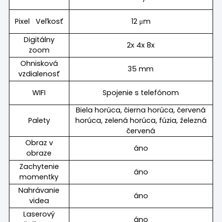
Pixel Veľkosť
12 μm
Digitálny
2x 4x 8x
zoom
Ohnisková
35 mm
vzdialenosť
WIFI
Spojenie s telefónom
Biela horúca, čierna horúca, červená
Palety
horúca, zelená horúca, fúzia, železná
červená
Obraz v
áno
obraze
Zachytenie
áno
momentky
Nahrávanie
áno
videa
Laserový
áno