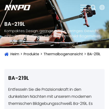
English
BA-219L
čeština
Kompaktes Design, geringe Größe, geringes Gewicht,
einfach zu installieren, Infrarot-Wärmebild-Bogenvisier
Deutsch
Français
Heim
>
Produkte
>
Thermalbogenansicht
>
BA-219L
Italiano
Português
BA-219L
Brasil
Русский
Entfesseln Sie die Präzisionskraft in den
dunkelsten Nächten mit unserem modernen
slovenský
thermischen Bildgebungsschweiß Ba-219L. Es
Español