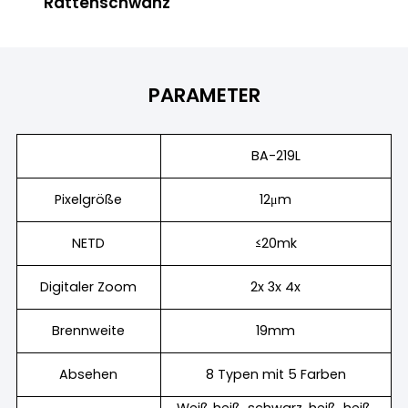
Rattenschwanz
PARAMETER
BA-219L
Pixelgröße
12μm
NETD
≤20mk
Digitaler Zoom
2x 3x 4x
Brennweite
19mm
Absehen
8 Typen mit 5 Farben
Weiß heiß, schwarz, heiß, heiß,