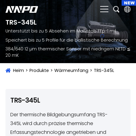
TRS-345L
English
Unterstützt bis zu 5 Absehen im Maßstab FFp-1 mil
čeština
Speichert bis zu 5 Profile für die ballistische Berechnung
384/640 12 µm thermischer Sensor mit niedrigem NETD ≦
Deutsch
20 mK
Français
Heim
>
Produkte
>
Wärmeumfang
>
TRS-345L
Italiano
Português
Brasil
TRS-345L
Русский
Der thermische Bildgebungsumfang TRS-
slovenský
345L wird durch präzise thermische
Erfassungstechnologie angetrieben und
Español