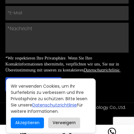
*Wir respektieren Ihre Privatsphäre. Wenn Sie Ihre
Kontaktinformationen übermitteln, verpflichten wir uns, Sie nur in
Übereinstimmung mit unseren zu kontaktieren
Datenschutzrichtlinie.
Wir verwenden Cookies, um Ihr
Surferlebnis zu verbessern und Ihre
Privatsphäre zu schützen. Bitte lesen
Sie unsere
Datenschutzrichtlinie
für
Copyright © 2024 Shenzhen NNPO Technology Co., Ltd.
weitere Informationen.
Alle Rechte vorbehalten
Entworfen von
Akzeptieren
Verweigern