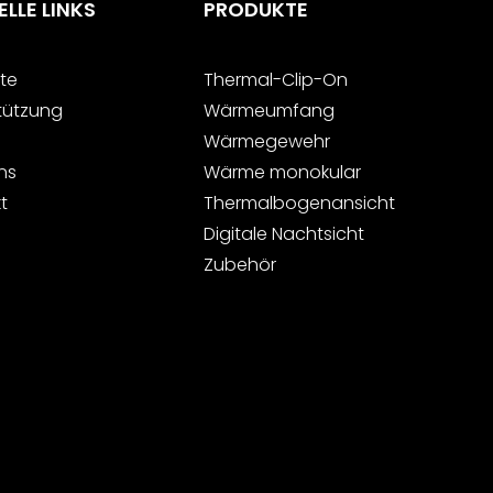
LLE LINKS
PRODUKTE
te
Thermal-Clip-On
tützung
Wärmeumfang
Wärmegewehr
ns
Wärme monokular
t
Thermalbogenansicht
Digitale Nachtsicht
Zubehör