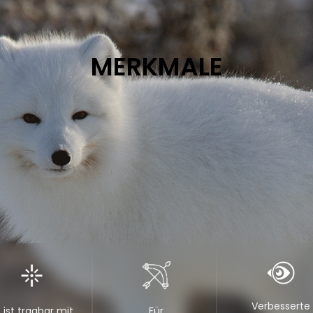
MERKMALE
Verbesserte
 ist tragbar mit
Für