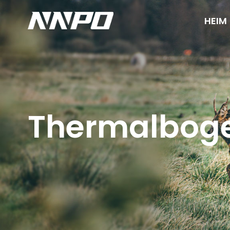
HEIM
Thermalboge