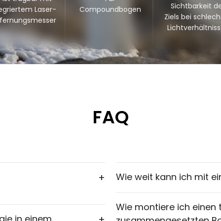
Sichtbarkeit d
egriertem Laser-
Compoundbogen
Ziels bei schlec
tfernungsmesser
Lichtverhältnis
FAQ
n
+
Wie weit kann ich mit 
Wie montiere ich einen
gie in einem
+
zusammengesetzten B