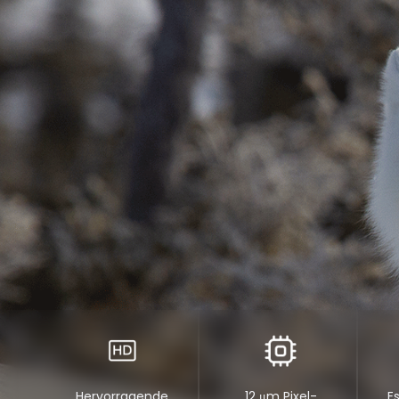
Hervorragende
12 μm Pixel-
Es