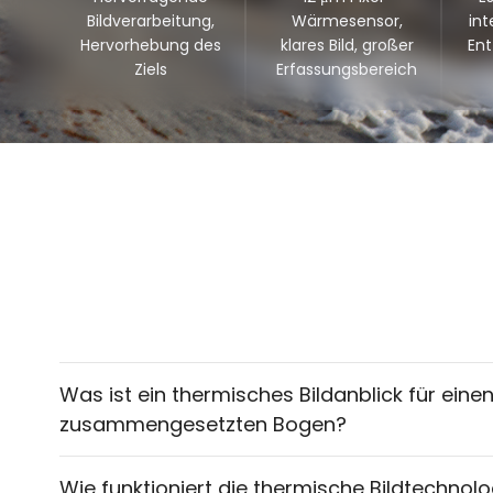
Bildverarbeitung,
Wärmesensor,
int
Hervorhebung des
klares Bild, großer
En
Ziels
Erfassungsbereich
Was ist ein thermisches Bildanblick für eine
zusammengesetzten Bogen?
Wie funktioniert die thermische Bildtechnolo