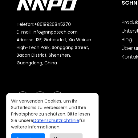
SCHNE
Produk
Telefon:
+8619926845270
Unters
E-mail:
info@nnpotech.com
Blog
Adresse: 13F, Gebäude 1, Xin Weirun
High-Tech Park, Songgang Street,
Über u
Baoan District, Shenzhen,
Kontak
Guangdong, China
Wir verwenden Cookies, um Ihr
Surferlebnis zu verbessern und Ihre
Privatsphäre zu schützen. Bitte lesen
Sie unsere
Datenschutzrichtlinie
für
weitere Informationen.