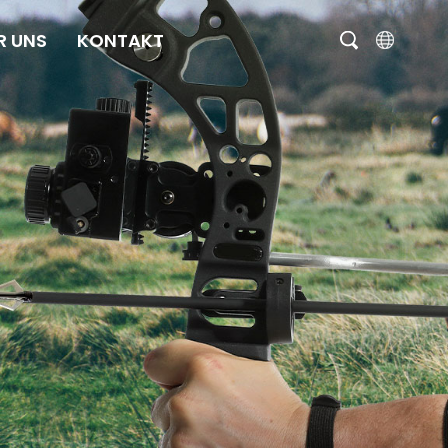
R UNS
KONTAKT
English
čeština
Deutsch
Français
Italiano
Português
Brasil
Русский