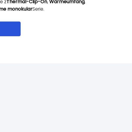
e z
Thermal-Clip-On
,
Wärmeumfang
,
me monokular
Serie.