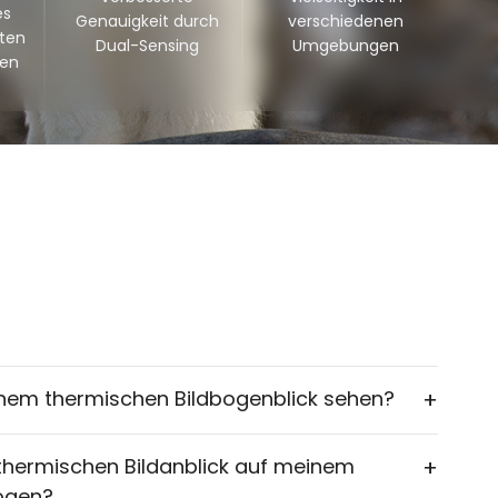
es
Genauigkeit durch
verschiedenen
hten
Dual-Sensing
Umgebungen
sen
einem thermischen Bildbogenblick sehen?
+
 thermischen Bildanblick auf meinem
+
ogen?