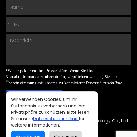
*Wir respektieren Ihre Privatsphäre. Wenn Sie Ihre
Kontaktinformationen übermitteln, verpflichten wir uns, Sie nur in
Übereinstimmung mit unseren zu kontaktieren
Datenschutzrichtlinie.
Wir verwenden Cookies, um Ihr
Surferlebnis zu verbessern und Ihre
Privatsphäre zu schützen. Bitte lesen
Sie unsere
Datenschutzrichtlinie
für
Copyright © 2024 Shenzhen NNPO Technology Co., Ltd.
weitere Informationen.
Alle Rechte vorbehalten
Entworfen von
Akzeptieren
Verweigern