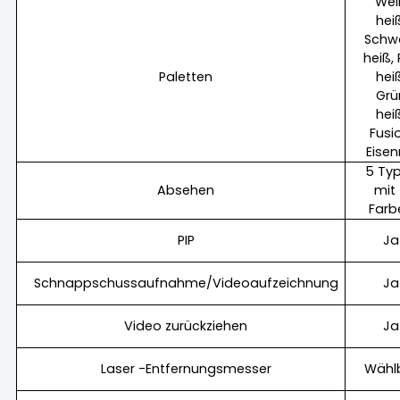
Wei
hei
Schw
heiß,
Paletten
hei
Grü
hei
Fusi
Eisen
5 Ty
Absehen
mit
Farb
PIP
Ja
Schnappschussaufnahme/Videoaufzeichnung
Ja
Video zurückziehen
Ja
Laser -Entfernungsmesser
Wähl