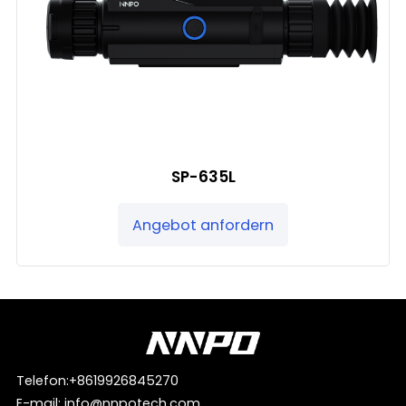
SP-635L
Angebot anfordern
Telefon:
+8619926845270
E-mail:
info@nnpotech.com