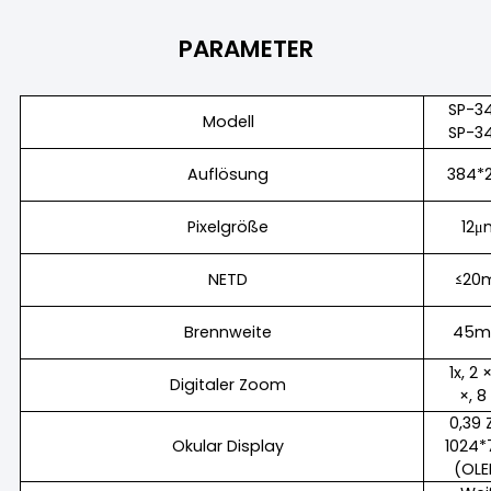
PARAMETER
SP-3
Modell
SP-3
Auflösung
384*
Pixelgröße
12μ
NETD
≤20
Brennweite
45
1x, 2 
Digitaler Zoom
×, 8
0,39 Z
Okular Display
1024*
(OLE