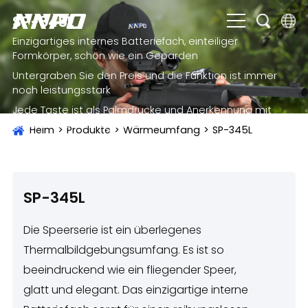
SP-345L
Einzigartiges internes Batteriefach, einteiliger
English
Formkörper, schön wie ein Geparden
Untergraben Sie den Preis und die Funktion ist immer
čeština
noch leistungsstark
Jede Taste ist als Palmdrucke und Anerkennung mit
Deutsch
geschlossenen Augen sehr erkennbar
Heim
>
Produkte
>
Wärmeumfang
>
SP-345L
Français
Italiano
Português
SP-345L
Brasil
Die Speerserie ist ein überlegenes
Русский
Thermalbildgebungsumfang. Es ist so
beeindruckend wie ein fliegender Speer,
slovenský
glatt und elegant. Das einzigartige interne
Español