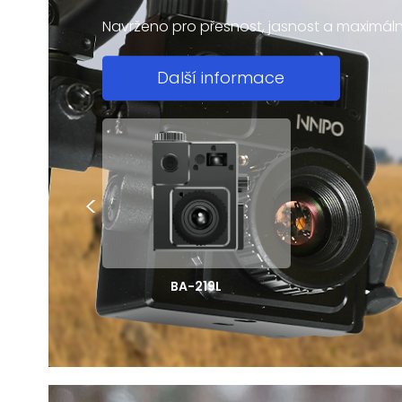
Navrženo pro přesnost, jasnost a maximáln
Další informace
<
BA-219L