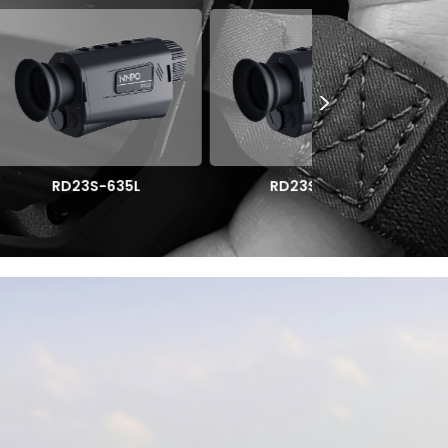
>
635L
RD23S-625L
RD23S-6