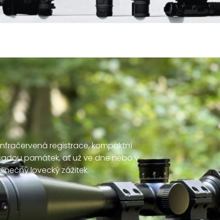
infračervená registrace, kompaktní
 sadou památek, ať už ve dne nebo v
edinečný lovecký zážitek.