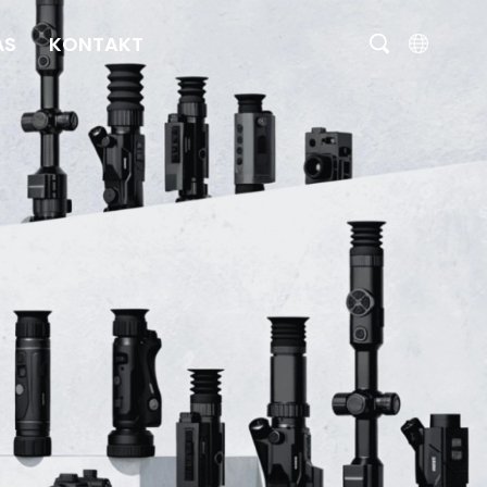
ÁS
KONTAKT
English
čeština
Deutsch
Français
Italiano
Português
Brasil
Русский