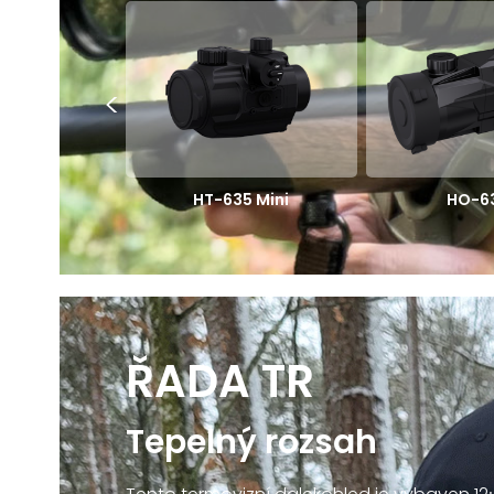
<
HT-635 Mini
HO-6
ŘADA TR
Tepelný rozsah