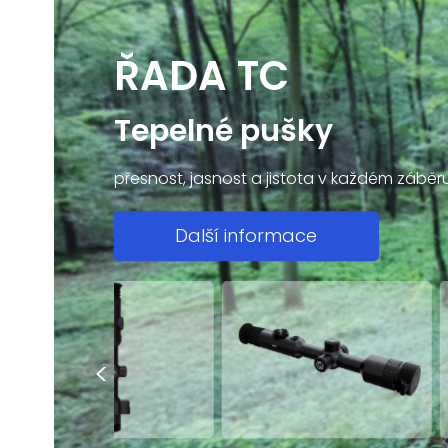
ŘADA TC
Tepelné pušky
přesnost, jasnost a jistota v každém záběr
Další informace
<