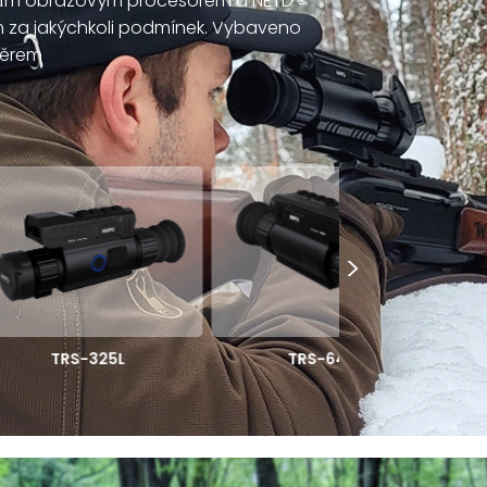
12μm obrazovým procesorem a NETD ≤
m za jakýchkoli podmínek. Vybaveno
měrem
>
SP-345
25L
TRS-645L