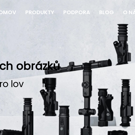
OMOV
PRODUKTY
PODPORA
BLOG
O N
ých obrázků
ro lov