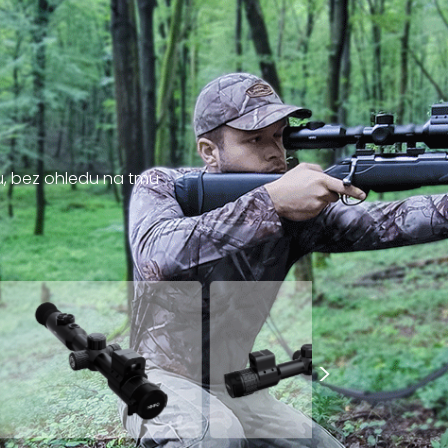
u, bez ohledu na tmu
>