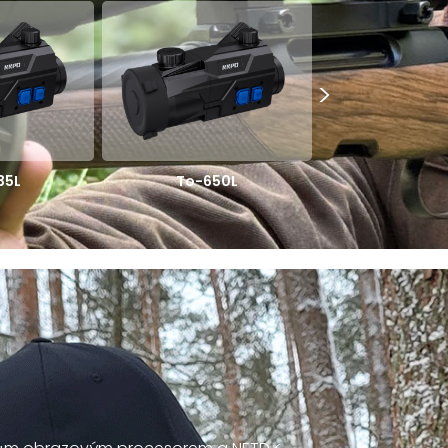
>
35L
To-650L