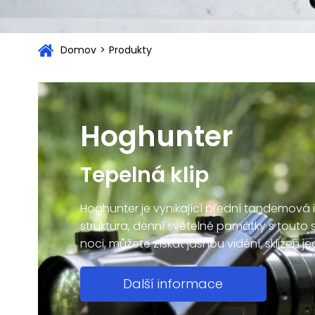
Domov
>
Produkty
Hoghunter
Tepelná klip
Hoghunter je vynikající přední tandemová 
struktura, denní světelné památky s touto
noci, můžete získat jasnou vidění, sklizeň j
Další informace