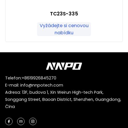
TC23S-335
Vyžádejte si cenovou
nabídku
Telefon:
+8619926845270
E-mail:
info@nnpotech.com
Adresa: 13F, budova 1, Xin Weirun High-tech Park,
Songgang Street, Baoan District, Shenzhen, Guangdong,
Čína