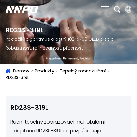
English
RD23S-319L
čeština
Pokročilý algoritmus a ostrý 1024x768 OLED displej
Robustnost, rafinovanost, přesnost
Deutsch
Français
Domov
>
Produkty
>
Tepelný monokulární
>
Italiano
RD23S-319L
Português
Brasil
RD23S-319L
Русский
Ruční tepelný zobrazovací monokulární
slovenský
adaptace RD23S-319L se přizpůsobuje
Español