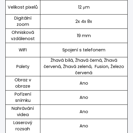
Velikost pixelů
12 μm
Digitální
2x 4x 8x
zoom
Ohnisková
19 mm
vzdálenost
WIFI
Spojení s telefonem
Žhavá bílá, Žhavá černá, Žhavá
Palety
červená, Žhavá zelená, Fusion, Železo
červená
Obraz v
Ano
obraze
Pořízení
Ano
snímku
Nahrávání
Ano
videa
Laserový
Ano
rozsah