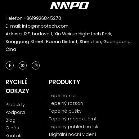
Telefon:
+8619926845270
E-mail:
info@nnpotech.com
Adresa: 13F, budova 1, Xin Weirun High-tech Park,
Songgang Street, Baoan District, Shenzhen, Guangdong,
Čína
RYCHLÉ
PRODUKTY
ODKAZY
Tepelná klip
Tepelný rozsah
Produkty
Tepelné pušky
Podpora
Tepelný monokulární
Blog
Tepelný pohled na luk
O nás
Digitální noční vidění
Kontakt