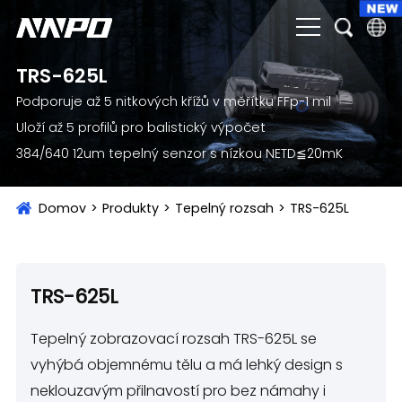
TRS-625L
English
Podporuje až 5 nitkových křížů v měřítku FFp-1 mil
čeština
Uloží až 5 profilů pro balistický výpočet
Deutsch
384/640 12um tepelný senzor s nízkou NETD≦20mK
Français
Domov
>
Produkty
>
Tepelný rozsah
>
TRS-625L
Italiano
Português
Brasil
TRS-625L
Русский
Tepelný zobrazovací rozsah TRS-625L se
slovenský
vyhýbá objemnému tělu a má lehký design s
neklouzavým přilnavostí pro bez námahy i
Español