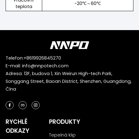
Pracovní
-20℃～60℃
teplota
Telefon:
+8619926845270
E-mail:
info@nnpotech.com
Adresa: 13F, budova 1, Xin Weirun High-tech Park,
Songgang Street, Baoan District, Shenzhen, Guangdong,
Čína
RYCHLÉ
PRODUKTY
ODKAZY
Tepelná klip