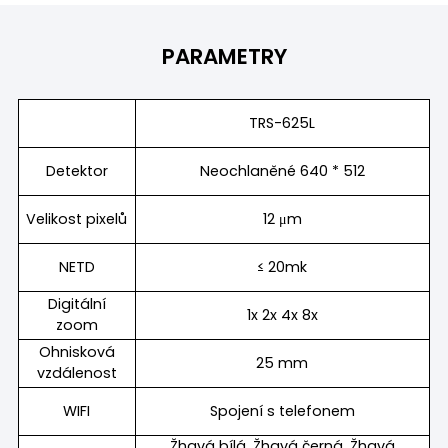
PARAMETRY
TRS-625L
Detektor
Neochlaněné 640 * 512
Velikost pixelů
12 μm
NETD
≤ 20mk
Digitální
1x 2x 4x 8x
zoom
Ohnisková
25 mm
vzdálenost
WIFI
Spojení s telefonem
Žhavá bílá, Žhavá černá, Žhavá