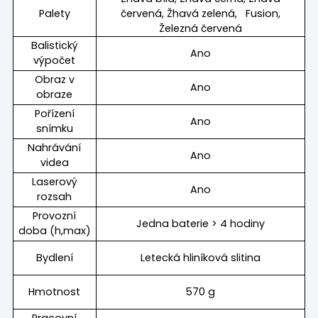
Palety
červená, Žhavá zelená, Fusion,
Železná červená
Balistický
Ano
výpočet
Obraz v
Ano
obraze
Pořízení
Ano
snímku
Nahrávání
Ano
videa
Laserový
Ano
rozsah
Provozní
Jedna baterie > 4 hodiny
doba (h,max)
Bydlení
Letecká hliníková slitina
Hmotnost
570 g