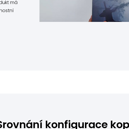
odukt má
nnostní
Srovnání konfigurace kop