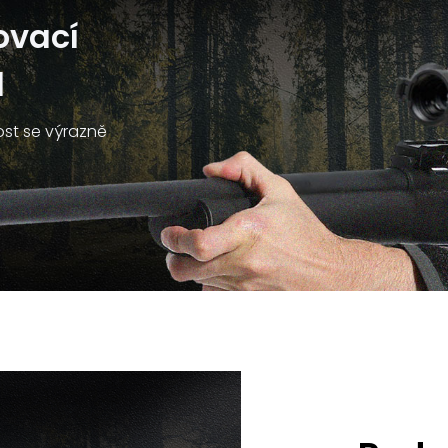
ovací
d
st se výrazně