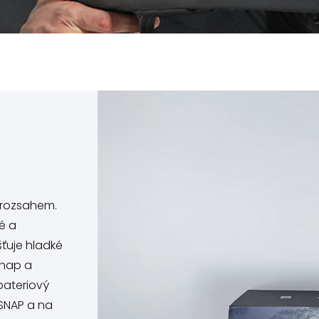
 rozsahem.
ké a
šťuje hladké
Snap a
bateriový
 SNAP a na