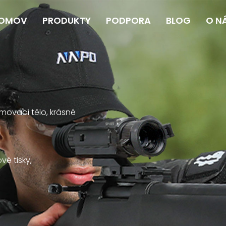
OMOV
PRODUKTY
PODPORA
BLOG
O N
rmovací tělo, krásné
é tisky,