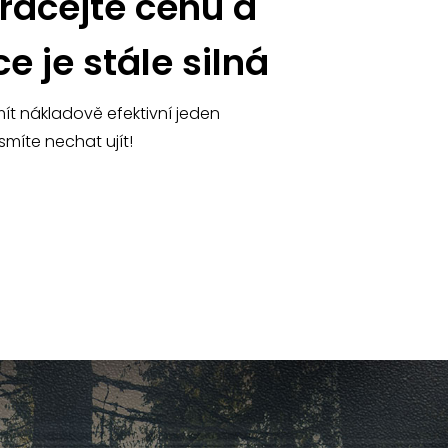
racejte cenu a
e je stále silná
ít nákladově efektivní jeden
smíte nechat ujít!