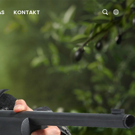
ÁS
KONTAKT
English
čeština
Deutsch
Français
Italiano
Português
Brasil
Русский