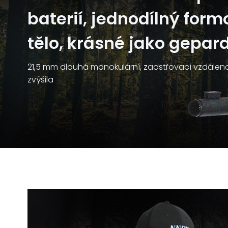
baterií, jednodílný form
tělo, krásné jako gepar
21,5 mm dlouhá monokulární, zaostřovací vzdáleno
zvýšila