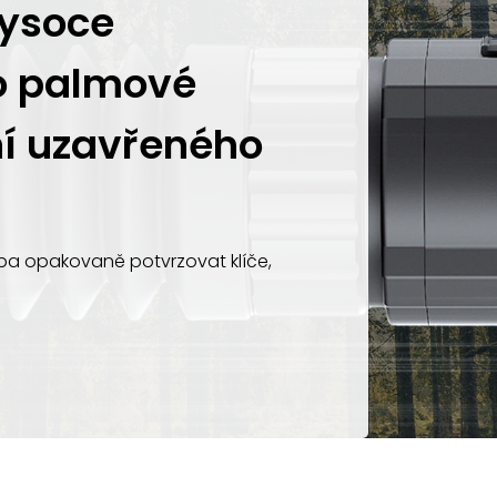
vysoce
ko palmové
ní uzavřeného
eba opakovaně potvrzovat klíče,