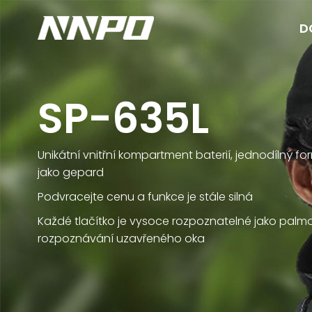
D
SP-635L
Unikátní vnitřní kompartment baterií, jednodílný fo
jako gepard
Podvracejte cenu a funkce je stále silná
Každé tlačítko je vysoce rozpoznatelné jako palmov
rozpoznávání uzavřeného oka