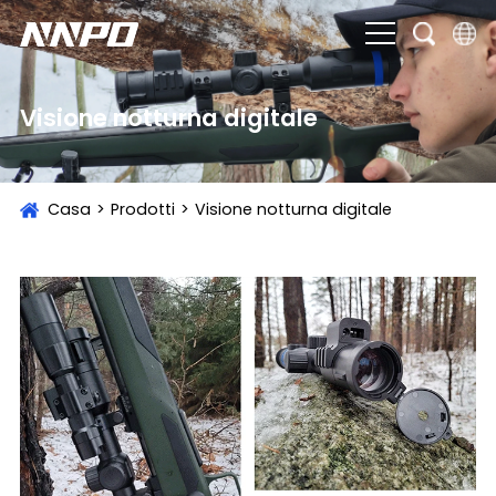
English
Visione notturna digitale
čeština
Deutsch
Casa
>
Prodotti
>
Visione notturna digitale
Français
Italiano
Português
Brasil
Русский
slovenský
Español