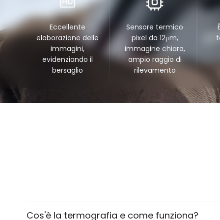
Eccellente
Sensore termico
elaborazione delle
pixel da 12μm,
t
immagini,
immagine chiara,
evidenziando il
ampio raggio di
bersaglio
rilevamento
Cos'è la termografia e come funziona?