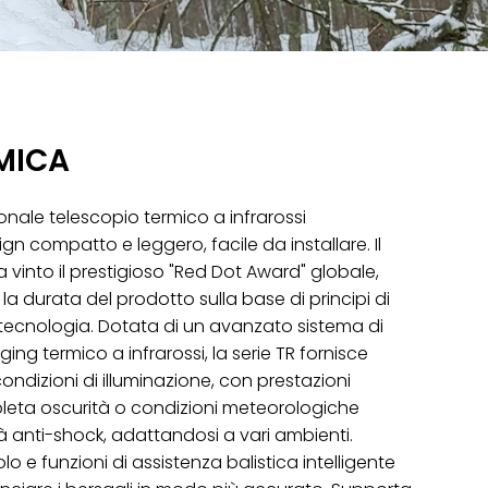
slovenský
Español
MICA
onale telescopio termico a infrarossi
gn compatto e leggero, facile da installare. Il
vinto il prestigioso "Red Dot Award" globale,
la durata del prodotto sulla base di principi di
 tecnologia. Dotata di un avanzato sistema di
ing termico a infrarossi, la serie TR fornisce
condizioni di illuminazione, con prestazioni
leta oscurità o condizioni meteorologiche
à anti-shock, adattandosi a vari ambienti.
olo e funzioni di assistenza balistica intelligente