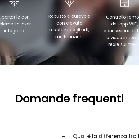
Robusto e durevole
È portatile con
Controllo remo
con elevata
elemetro laser
dell'app WIFI,
resistenza agli urti,
integrato
condivisione di 
multifunzioni
e video in tem
reale sui med
Domande frequenti
+
Qual è la differenza tra