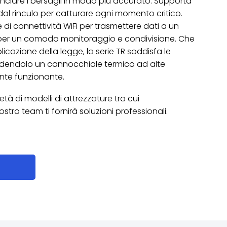
anciare i bersagli in modo più accurato. Supporta
 dal rinculo per catturare ogni momento critico.
ne di connettività WiFi per trasmettere dati a un
 per un comodo monitoraggio e condivisione. Che
plicazione della legge, la serie TR soddisfa le
endendolo un cannocchiale termico ad alte
nte funzionante.
à di modelli di attrezzature tra cui
nostro team ti fornirà soluzioni professionali.