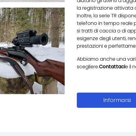
aiutano gli utenti a agg
la registrazione attivata
Inoltre, la serie TR dispo
telefono in tempo reale
si tratti di caccia o di ap
esigenze degli utenti, r
prestazioni e perfettame
Abbiamo anche una variet
scegliere.
Contattaci
e il 
Informarsi