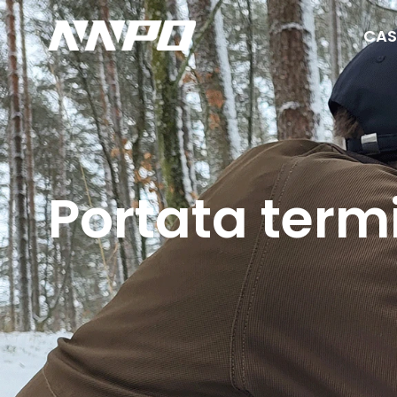
CAS
Portata term