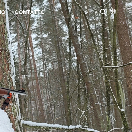
MO
CONTATTO
English
čeština
Deutsch
Français
Italiano
Português
Brasil
Русский