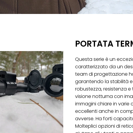
PORTATA TER
Questa serie è un eccezi
caratterizzato da un desi
team di progettazione ha 
garantendo la stabilità e 
robustezza, resistenza e
visione notturna con imag
immagini chiare in varie 
eccellenti anche in comp
avverse. Ha forti capacit
Molteplici opzioni di retic