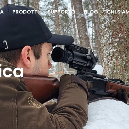
A
PRODOTTI
SUPPORTO
BLOG
CHI SIA
ica