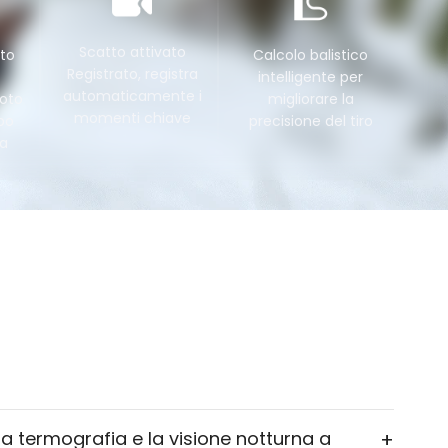
Scatto attivato
to
Calcolo balistico
Registrato, registra
intelligente per
automaticamente i
foto
migliorare la
momenti chiave
po
precisione del tiro
ia
 la termografia e la visione notturna a
+