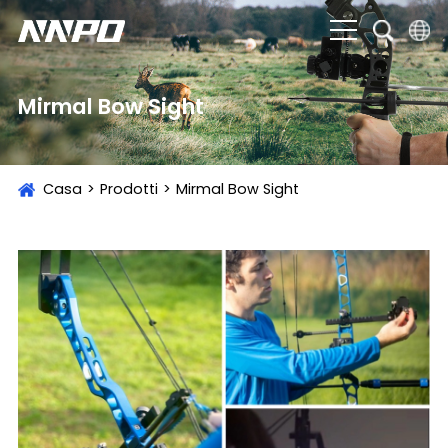
English
Mirmal Bow Sight
čeština
Deutsch
Casa
>
Prodotti
>
Mirmal Bow Sight
Français
Italiano
Português
Brasil
Русский
slovenský
Español