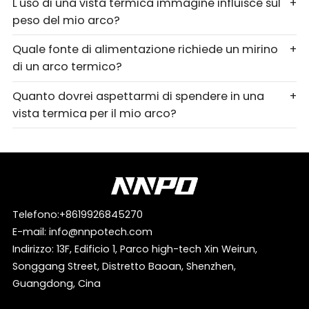
L'uso di una vista termica immagine influisce sul
+
peso del mio arco?
Quale fonte di alimentazione richiede un mirino
+
di un arco termico?
Quanto dovrei aspettarmi di spendere in una
+
vista termica per il mio arco?
Telefono:
+8619926845270
E-mail:
info@nnpotech.com
Indirizzo: 13F, Edificio 1, Parco high-tech Xin Weirun,
Songgang Street, Distretto Baoan, Shenzhen,
Guangdong, Cina