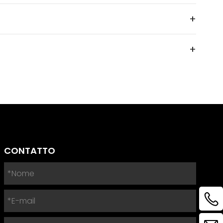
slovenský
+
Español
+
CONTATTO