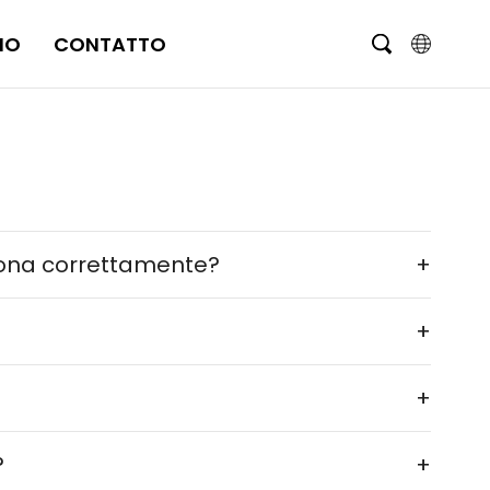
MO
CONTATTO
English
čeština
Deutsch
nziona correttamente?
+
Français
Italiano
+
Português
+
Brasil
?
+
Русский