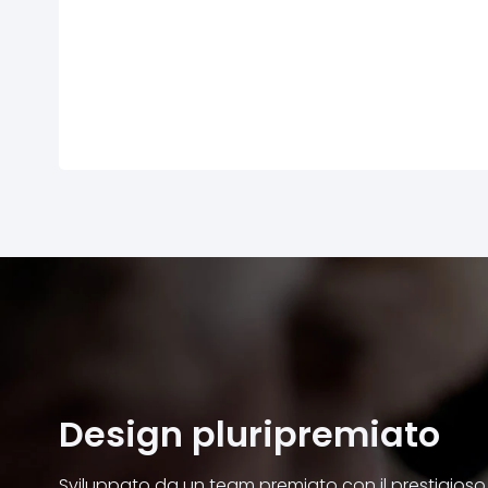
Design pluripremiato
Sviluppato da un team premiato con il prestigios