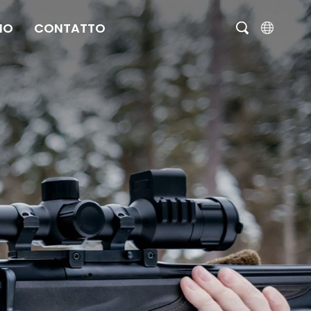
MO
CONTATTO
English
čeština
Deutsch
Français
Italiano
Português
Brasil
Русский