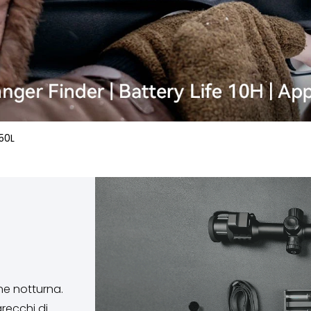
50L
ne notturna.
recchi di