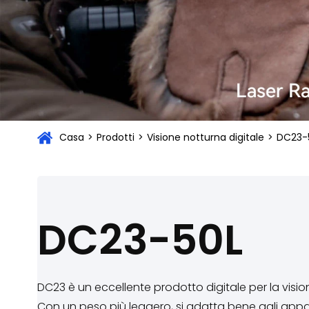
Casa
>
Prodotti
>
Visione notturna digitale
>
DC23-
DC23-50L
DC23 è un eccellente prodotto digitale per la visio
Con un peso più leggero, si adatta bene agli appa