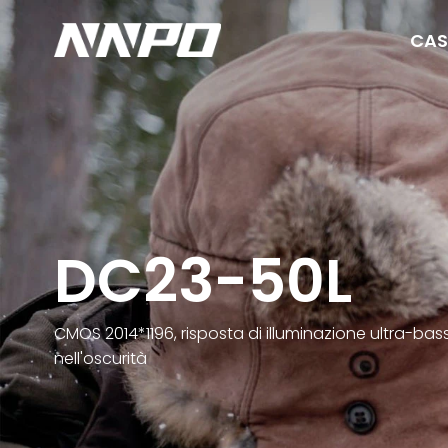
CAS
DC23-50L
CMOS 2014*1196, risposta di illuminazione ultra-ba
nell'oscurità