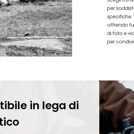
per soddisf
specifiche. 
offrendo fu
di foto e vi
per condiv
ibile in lega di
tico