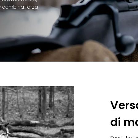
he combina forza
Versa
di m
Scegli tra 